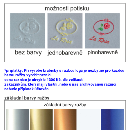
*příplatky: Při výrobě krabičky s ražbou loga je nezbytné pro každou
barvu ražby vyrobit raznici
cena raznice je obvykle 1300 Kč, dle velikostí
zákazníkům, kteří mají vlastní, nebo u nás archivovanou raznici
nebude příplatek účtován
základní barvy ražby