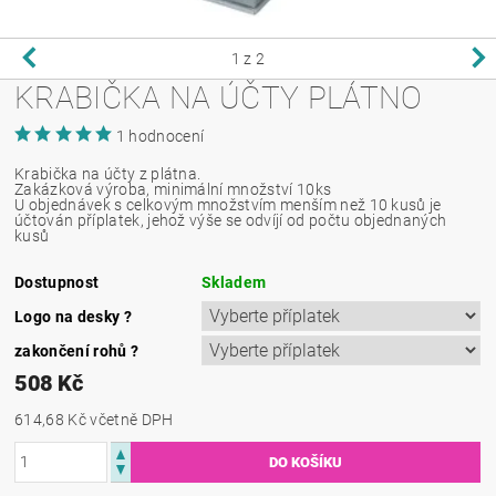
1
z 2
KRABIČKA NA ÚČTY PLÁTNO
1 hodnocení
Krabička na účty z plátna.
Zakázková výroba, minimální množství 10ks
U objednávek s celkovým množstvím menším než 10 kusů je
účtován příplatek, jehož výše se odvíjí od počtu objednaných
kusů
Dostupnost
Skladem
Logo na desky
?
zakončení rohů
?
508 Kč
614,68 Kč
včetně DPH