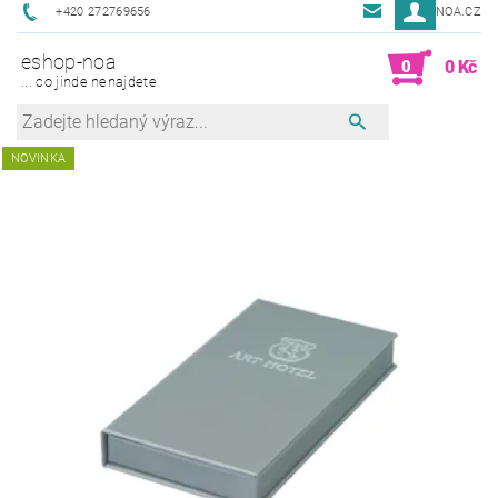
+420 272769656
NOA@NOA.CZ
eshop-noa
0
0 Kč
... co jinde nenajdete
NOVINKA