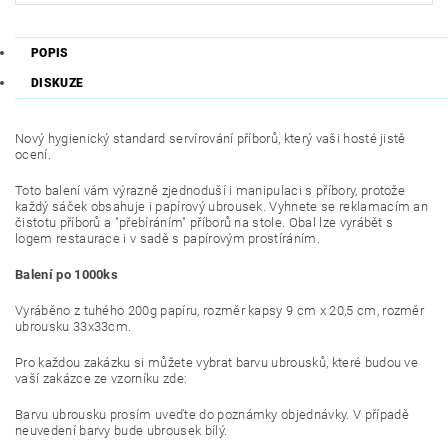
POPIS
DISKUZE
Nový hygienický standard servírování příborů, který vaši hosté jistě
ocení.
Toto balení vám výrazně zjednoduší i manipulaci s příbory, protože
každý sáček obsahuje i papírový ubrousek. Vyhnete se reklamacím an
čistotu příborů a "přebíráním" příborů na stole. Obal lze vyrábět s
logem restaurace i v sadě s papírovým prostíráním.
Balení po 1000ks
Vyráběno z tuhého 200g papíru, rozměr kapsy 9 cm x 20,5 cm, rozměr
ubrousku 33x33cm.
Pro každou zakázku si můžete vybrat barvu ubrousků, které budou ve
vaší zakázce ze vzorníku zde:
Barvu ubrousku prosím uveďte do poznámky objednávky. V případě
neuvedení barvy bude ubrousek bílý.