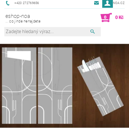
+420 272769656
NOA@NOA.CZ
eshop-noa
0
0 Kč
... co jinde nenajdete