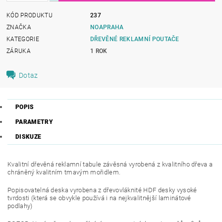
KÓD PRODUKTU
237
ZNAČKA
NOAPRAHA
KATEGORIE
DŘEVĚNÉ REKLAMNÍ POUTAČE
ZÁRUKA
1 ROK
Dotaz
POPIS
PARAMETRY
DISKUZE
Kvalitní dřevěná reklamní tabule závěsná vyrobená z kvalitního dřeva a
chráněný kvalitním tmavým mořidlem.
Popisovatelná deska vyrobena z dřevovláknité HDF desky vysoké
tvrdosti (která se obvykle používá i na nejkvalitnější laminátové
podlahy)