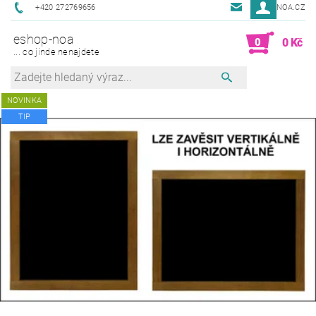
+420 272769656
NOA@NOA.CZ
eshop-noa
0
0 Kč
... co jinde nenajdete
NOVINKA
TIP