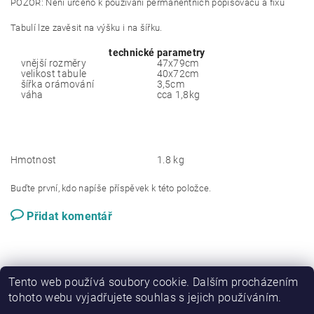
POZOR: Není určeno k používání permanentních popisovačů a fixů
Tabulí lze zavěsit na výšku i na šířku.
technické parametry
vnější rozměry
47x79cm
velikost tabule
40x72cm
šířka orámování
3,5cm
váha
cca 1,8kg
Hmotnost
1.8 kg
Buďte první, kdo napíše příspěvek k této položce.
Přidat komentář
Tento web používá soubory cookie. Dalším procházením
tohoto webu vyjadřujete souhlas s jejich používáním.