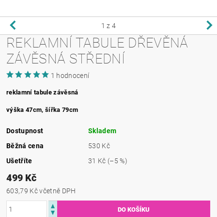
1
z 4
REKLAMNÍ TABULE DŘEVĚNÁ
ZÁVĚSNÁ STŘEDNÍ
1 hodnocení
reklamní tabule závěsná
výška 47cm, šířka 79cm
Dostupnost
Skladem
Běžná cena
530 Kč
Ušetříte
31 Kč
(–5 %)
499 Kč
603,79 Kč včetně DPH